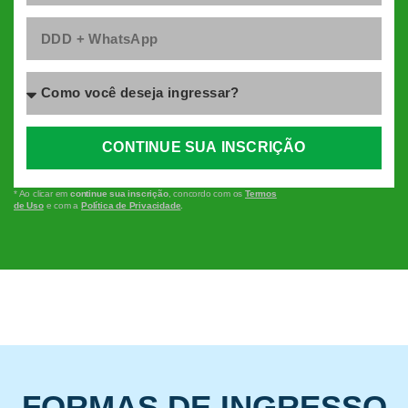
CONTINUE SUA INSCRIÇÃO
* Ao clicar em
continue sua inscrição
, concordo com os
Termos
de Uso
e com a
Política de Privacidade
.
FORMAS DE INGRESSO