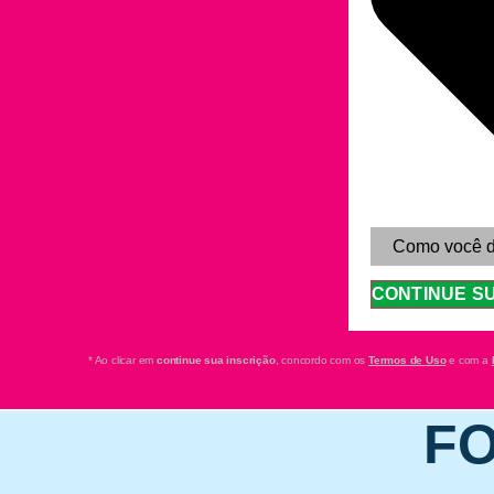
CONTINUE S
* Ao clicar em
continue sua inscrição
, concordo com os
Termos de Uso
e com a
FO